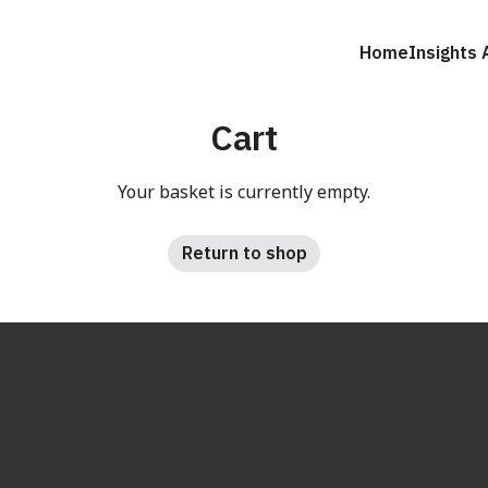
Home
Insights 
arch
Cart
r:
Your basket is currently empty.
Return to shop