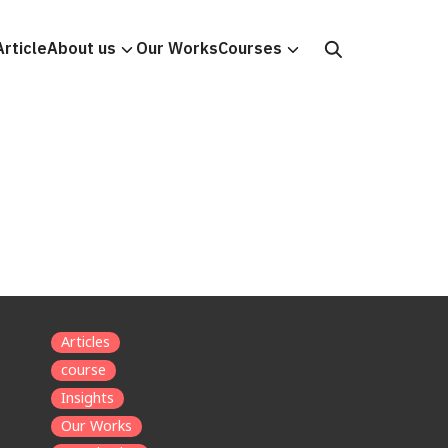
Article
About us
Our Works
Courses
Articles
course
Insights
Our Works