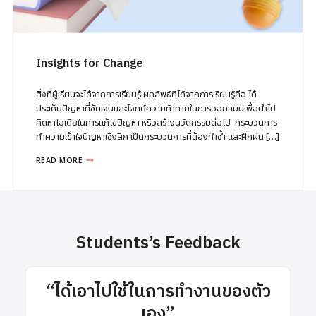
Insights for Change
สิ่งที่ผู้เรียนจะได้จากการเรียนรู้ ผลลัพธ์ที่ได้จากการเรียนรู้คือ ได้
ประเด็นปัญหาที่ชัดเจนและโจทย์ความท้าทายในการออกแบบเพื่อนำไป
คิดหาไอเดียในการแก้ไขปัญหา หรือสร้างนวัตกรรมต่อไป กระบวนการ
ทำความเข้าใจปัญหาเชิงลึก เป็นกระบวนการที่ต้องทำซ้ำ และฝึกฝน […]
I
READ MORE
N
S
I
G
H
T
Students’s Feedback
S
F
O
R
C
“ได้เอาไปใช้ในการทำงานของตัว
H
A
เอง”