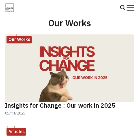
Skip
to
Search
content
Our Works
for:
Our Works
Insights for Change : Our work in 2025
05/11/2025
Articles