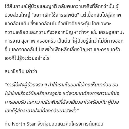
ได้สัมภาษณ์ผู้ป่วยและญาติ กลับพบความจริงที่ลึกกว่านั้น ผู้
ป่วยส่วนใหญ่ “อยากเลิกใช้สารเสพติด” แต่เมื่อกลับไปสู่สภาพ
แวดล้อมเดิม ซึ่งแวดล้อมไปด้วยปัจจัยกระตุ้น โดยเฉพาะ
ความเครียดและความกังวลจากปัญหาต่างๆ เช่น เศรษฐสถานะ
การงาน สุขภาพ ครอบครัว เป็นต้น ที่ผู้ป่วยรู้สึกว่าไม่มีทางออก
อื่นนอกจากกลับไปเสพซ้ำเพื่อหลีกเลี่ยงปัญหา และครอบครัว
เองก็ไม่รู้จะช่วยอย่างไร
สมาชิกทีม เล่าว่า
“การได้ฟังผู้ป่วยจริง ๆ ทำให้เราเห็นมุมที่ไม่เคยเห็นมาก่อน มัน
ไม่ใช่แค่เรื่องวินัยหรือแรงจูงใจ แต่พวกเขาต้องการความเข้าใจ
การยอมรับ และความสัมพันธ์ที่ต้องเยียวยาไปพร้อมกัน ผู้ป่วย
เองก็รู้สึกละอายใจที่ต้องกลับมาเสพซ้ำ”
ทีม North Star จึงต่อยอดแนวคิดโครงการต้นแบบ