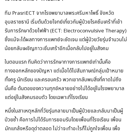
ทีม PrasriECT จากโรงพยาบาลพระศรีมหาโพธิ์ จังหวัด
อุบลราชธานี เริ่มต้นด้วยโจทย์เกี่ยวกับผู้ป่วยโรคซึมเศร้าที่เข้า
รับการรักษาด้วยไฟฟ้า (ECT: Electroconvulsive Therapy)
ซึ่งแม้จะได้ผลทางการแพทย์จะชัดเจน แต่ผู้ป่วยวัยรุ่นจำนวนไม่
น้อยกลับเผชิญภาวะซึมเศร้าอีกเมื่อกลับไปอยู่ในสังคม
ในตอนแรก ทีมคิดว่าการรักษาทางการแพทย์เท่านั้นคือ
ทางออกหลักของปัญหา แต่เมื่อได้ไปสัมภาษณ์กลุ่มเป้าหมาย
ทั้งครู นักเรียน และครอบครัว พวกเขากลับพบสิ่งที่คาดไม่ถึง
นั่นคือ ต้นตอของความทุกข์หลายอย่างไม่ได้อยู่ในโรงพยาบาล
แต่อยู่ในสังคมรอบตัว โดยเฉพาะที่โรงเรียน
หนึ่งในสาเหตุหลักที่วัยรุ่นกลายมาเป็นผู้ป่วยและกลับมาเป็นผู้
ป่วยซ้ำ คือการไม่ได้รับการยอมรับโดยเพื่อนที่โรงเรียน เพื่อน
มักแกล้งหรือดุด่าตลอด ไม่ว่าจะทำอะไรก็ไม่ถูกใจเพื่อน เพื่อ